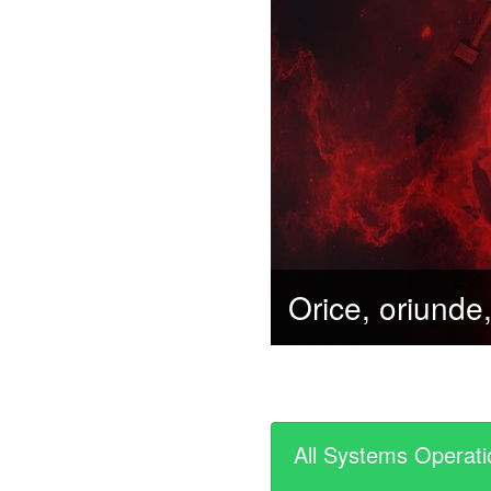
All Systems Operati