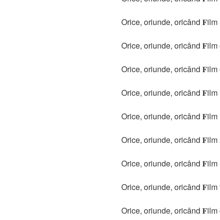
Orice, oriunde, oricând 𝐅il
Orice, oriunde, oricând 𝐅ilm 
Orice, oriunde, oricând 𝐅ilm
Orice, oriunde, oricând 𝐅il
Orice, oriunde, oricând 𝐅ilm
Orice, oriunde, oricând 𝐅il
Orice, oriunde, oricând 𝐅ilm
Orice, oriunde, oricând 𝐅ilm 
Orice, oriunde, oricând 𝐅ilm