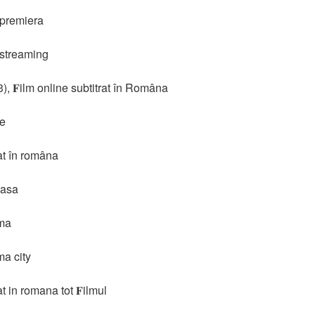
 premiera
 streaming
), 𝐅ilm online subtitrat în Româna
ne
at în româna
easa
ema
ma city
t in romana tot 𝐅ilmul