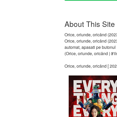
About This Site
Orice, oriunde, oricând (202
Orice, oriunde, oricând (2023
automat, apasati pe butonul 
(Orice, oriunde, oricând ) 
Orice, oriunde, oricând [ 20