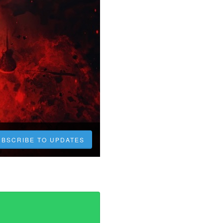
UBSCRIBE TO UPDATES